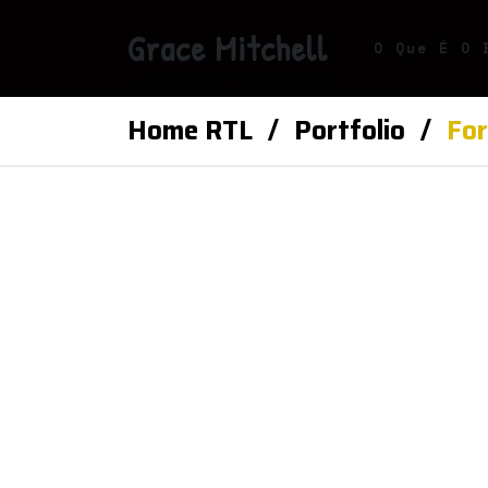
Grace Mitchell
O Que É O 
Home RTL
Portfolio
For