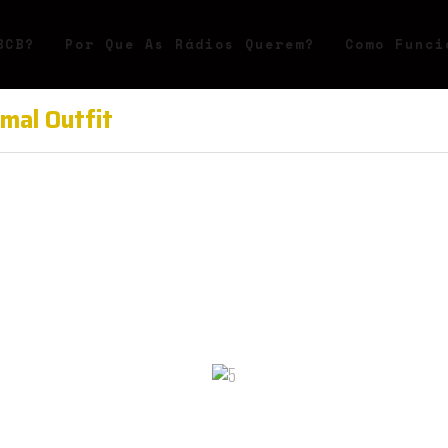
BCB?
Por Que As Rádios Querem?
Como Funci
mal Outfit