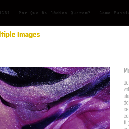
BCB?
Por Que As Rádios Querem?
Como Funci
tiple Images
Mu
Du
vo
al
do
se
co
fu