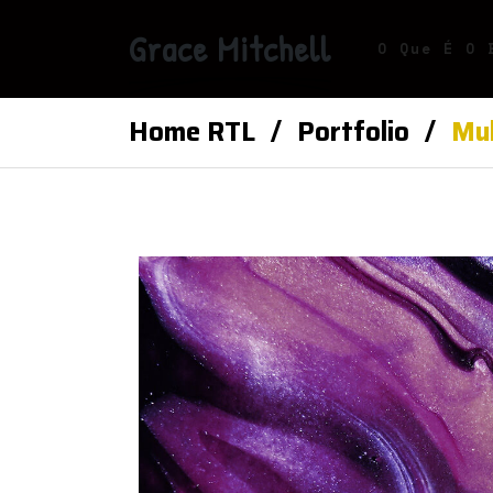
Grace Mitchell
O Que É O 
Home RTL
Portfolio
Mul