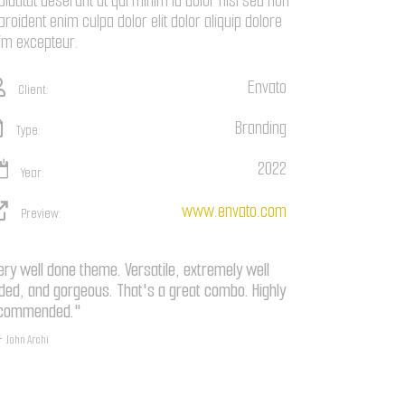
pidatat deserunt ut qui minim id dolor nisi sed non
 proident enim culpa dolor elit dolor aliquip dolore
im excepteur.
Envato
Client:
Branding
Type:
2022
Year:
www.envato.com
Preview:
ery well done theme. Versatile, extremely well
ded, and gorgeous. That's a great combo. Highly
commended."
John Archi