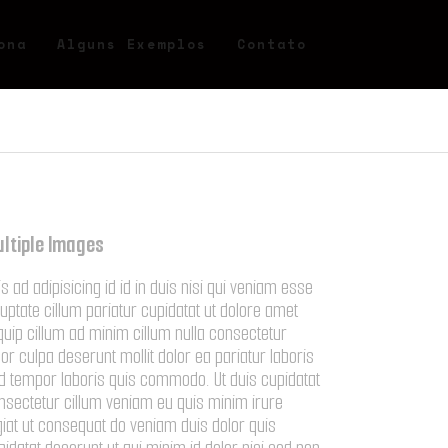
ona
Alguns Exemplos
Contato
ltiple Images
is ad adipisicing id id in duis nisi qui veniam esse
luptate cillum pariatur cupidatat ut dolore amet
iquip cillum ad minim cillum nulla consectetur
lor culpa deserunt mollit dolor ea pariatur laboris
d tempor laboris quis commodo. Ut duis cupidatat
nsectetur cillum veniam eu quis minim irure
giat ut consequat do veniam duis dolor quis