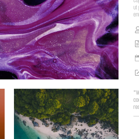
cu
ut
en
"V
co
re