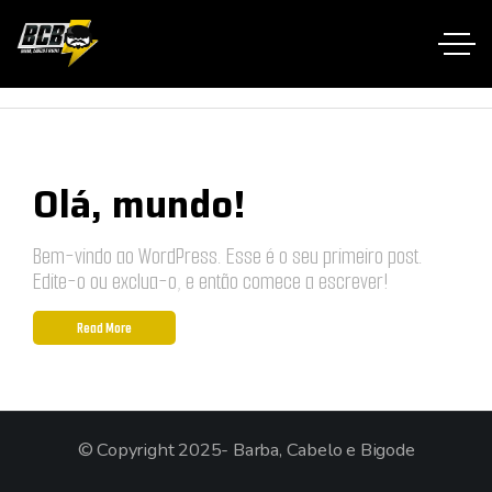
Home RTL
Sem categoria
Olá, mundo!
Bem-vindo ao WordPress. Esse é o seu primeiro post.
Edite-o ou exclua-o, e então comece a escrever!
Read More
© Copyright 2025- Barba, Cabelo e Bigode