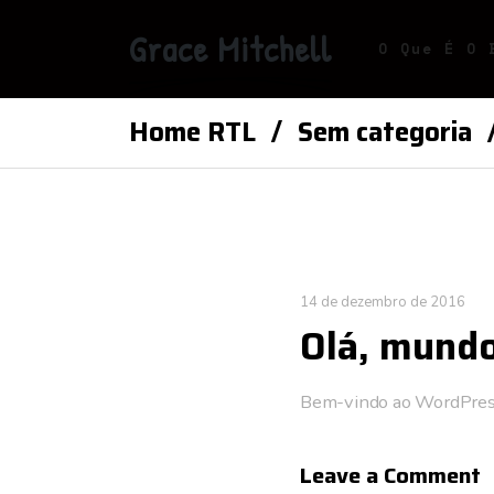
Grace Mitchell
O Que É O 
Home RTL
Sem categoria
14 de dezembro de 2016
Olá, mundo
Bem-vindo ao WordPress. 
Leave a Comment