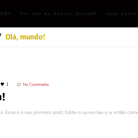
BCB?
Por Que As Rádios Querem?
Como Funci
Olá, mundo!
1
No Comments
!
Esse é o seu primeiro post. Edite-o ou exclua-o, e então come